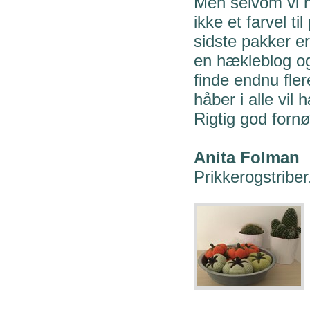
Men selvom vi h
ikke et farvel ti
sidste pakker er
en hækleblog og
finde endnu fle
håber i alle vi
Rigtig god forn
Anita Folman
Prikkerogstribe